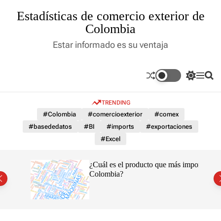
S
Estadísticas de comercio exterior de
k
Colombia
i
p
Estar informado es su ventaja
t
o
c
S
M
S
o
w
e
e
n
i
n
a
t
TRENDING
t
u
r
c
c
e
#Colombia
#comercioexterior
#comex
h
h
n
#basededatos
#BI
#imports
#exportaciones
c
t
o
#Excel
l
o
r
¿Cuál es el producto que más importa
m
Colombia?
o
d
e