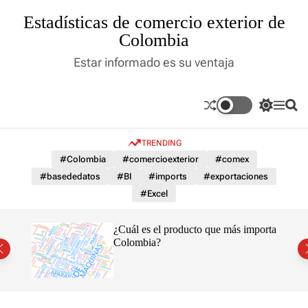
S
Estadísticas de comercio exterior de
k
Colombia
i
p
Estar informado es su ventaja
t
o
c
S
M
S
o
w
e
e
n
i
n
a
t
TRENDING
t
u
r
c
c
e
#Colombia
#comercioexterior
#comex
h
h
n
#basededatos
#BI
#imports
#exportaciones
c
t
o
#Excel
l
o
r
¿Cuál es el producto que más importa
m
Colombia?
o
d
e