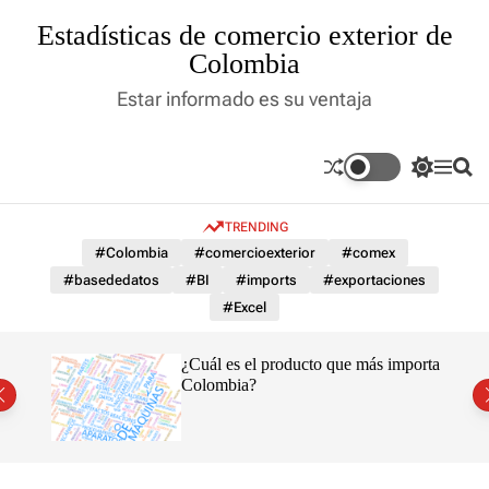
S
Estadísticas de comercio exterior de
k
Colombia
i
p
Estar informado es su ventaja
t
o
c
S
M
S
o
w
e
e
n
i
n
a
t
TRENDING
t
u
r
c
c
e
#Colombia
#comercioexterior
#comex
h
h
n
#basededatos
#BI
#imports
#exportaciones
c
t
o
#Excel
l
o
r
¿Cuál es el producto que más importa
m
Colombia?
o
d
e